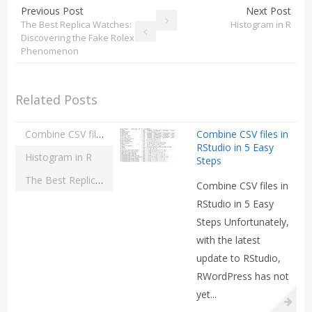
Previous Post
Next Post
The Best Replica Watches:
Histogram in R
Discovering the Fake Rolex
Phenomenon
Related Posts
Combine CSV files in RStudio in 5 Easy Steps
Combine CSV files in
RStudio in 5 Easy
Histogram in R
Steps
The Best Replica Watches: Discovering the Fake Rolex Phenomenon
Combine CSV files in
RStudio in 5 Easy
Steps Unfortunately,
with the latest
update to RStudio,
RWordPress has not
yet...